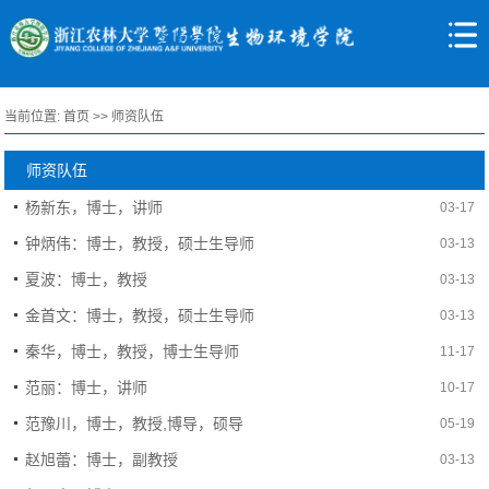
当前位置:
首页
>>
师资队伍
师资队伍
杨新东，博士，讲师
03-17
钟炳伟：博士，教授，硕士生导师
03-13
夏波：博士，教授
03-13
金首文：博士，教授，硕士生导师
03-13
秦华，博士，教授，博士生导师
11-17
范丽：博士，讲师
10-17
范豫川，博士，教授,博导，硕导
05-19
赵旭蕾：博士，副教授
03-13