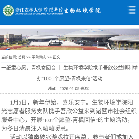
当前位置:
首页
>>
学院动态
>> 正文
一纸童心愿，青枫寄回音 ｜ 生物环境学院携手吾欣公益顺利举
办“1001个愿望•青枫来信”活动
时间： 2026-01-05 来源：
1
月
日，新年伊始，喜乐安宁。生物环境学院阳
3
光志愿者服务支队携手吾欣公益来到诸暨市社会组织
服务中心，开展
个愿望
青枫回信
的主题活动，
“1001
·
”
为冬日清晨注入融融暖意。
活动以猜拳破冰游戏拉开序幕。参与者们或加入