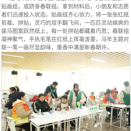
贴画组，或跻身春联组。拿到材料后，小朋友和志愿
者们迅速投入状态。贴画组齐心协力，将一张张红纸
剪裁、拼贴，灵巧的双手翻飞间，一匹匹灵动飒爽的
骏马图案跃然纸上，每一处拼贴都藏着巧思；春联组
凝神聚气，手执毛笔在红纸上挥毫泼墨，马年主题对
联一笔一画尽显韵味，墨香中满是新春期许。