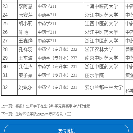
23
李阿慧
上海中医药大学
中
中药学
211
24
唐安萍
浙江中医药大学
中
中药学
211
25
胡小莉
江西中医药大学
中
中药学
211
26
浙江中医药大学
中
中药学
211
傅
艳
27
王鑫烨
浙江中医药大学
中
中药学
211
28
孔祥羽
浙江农林大学
兽
中药学（专升本）
232
29
王东波
南京中医药大学
中
中药学（专升本）
232
30
龚佳杰
浙江中医药大学
中
中药学（专升本）
231
31
秦子豪
丽水学院
资
中药学（专升本）
231
32
姚竑尔
爱尔兰都柏林大学
中药学（专升本）
231
科
上一页：
喜报！生环学子在生命科学竞赛赛事中斩获佳绩
下一页：
生物环境学院2025年考研名录（三）
----友情链接----