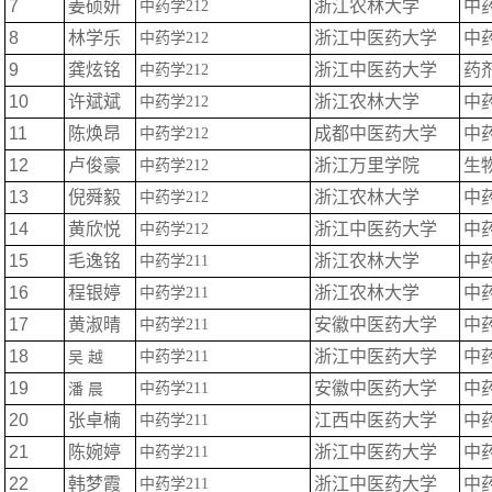
7
姜硕妍
浙江农林大学
中
中药学
212
8
林学乐
浙江中医药大学
中
中药学
212
9
龚炫铭
浙江中医药大学
药
中药学
212
10
许斌斌
浙江农林大学
中
中药学
212
11
陈焕昂
成都中医药大学
中
中药学
212
12
卢俊豪
浙江万里学院
生
中药学
212
13
倪舜毅
浙江农林大学
中
中药学
212
14
黄欣悦
浙江中医药大学
中
中药学
212
15
毛逸铭
浙江农林大学
中
中药学
211
16
程银婷
浙江农林大学
中
中药学
211
17
黄淑晴
安徽中医药大学
中
中药学
211
18
浙江中医药大学
中
中药学
211
吴
越
19
安徽中医药大学
中
中药学
211
潘
晨
20
张卓楠
江西中医药大学
中
中药学
211
21
陈婉婷
浙江中医药大学
中
中药学
211
22
韩梦霞
浙江中医药大学
中
中药学
211