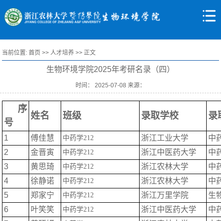
当前位置:
首页
>>
人才培养
>> 正文
生物环境学院2025年考研名录（四）
时间： 2025-07-08 来源：
序
姓名
班级
录取学校
录
号
1
傅佳慧
浙江工业大学
中
中药学
212
2
金晋寅
浙江中医药大学
中
中药学
212
3
黄思琦
浙江农林大学
中
中药学
212
4
徐静诺
浙江农林大学
中
中药学
212
5
郑家宁
浙江万里学院
生
中药学
212
6
叶笑笑
浙江中医药大学
中
中药学
212